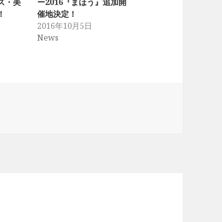
ズ・美
ー2016『まほう』追加開
！
催地決定！
2016年10月5日
News