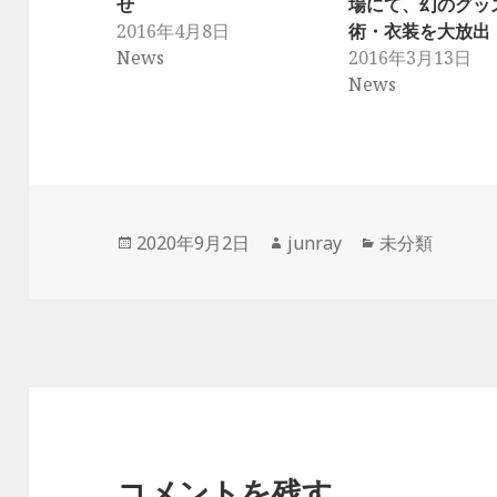
せ
場にて、幻のグッ
t
有
l
e
す
e
2016年4月8日
術・衣装を大放出
r
る
+
で
に
で
News
2016年3月13日
共
は
共
有
ク
有
News
(
リ
(
新
ッ
新
し
ク
し
い
し
い
ウ
て
ウ
ィ
く
ィ
ン
だ
ン
ド
さ
ド
ウ
い
ウ
で
(
で
開
新
開
き
し
き
投
作
カ
2020年9月2日
junray
未分類
ま
い
ま
す
ウ
す
稿
成
テ
)
ィ
)
ン
日:
者
ゴ
ド
ウ
リ
で
開
ー
き
ま
す
)
コメントを残す