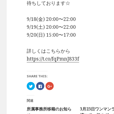
待ちしております☆
9/18(金) 20:00〜22:00
9/19(土) 20:00〜22:00
9/20(日) 15:00〜17:00
詳しくはこちらから
https://t.co/fqPmnJ833f
SHARE THIS:
ク
F
ク
リ
a
リ
ッ
c
ッ
ク
e
ク
し
b
し
て
o
て
関連
T
o
G
w
k
o
所属事務所移籍のお知ら
3月23日ワンマン
i
で
o
t
共
g