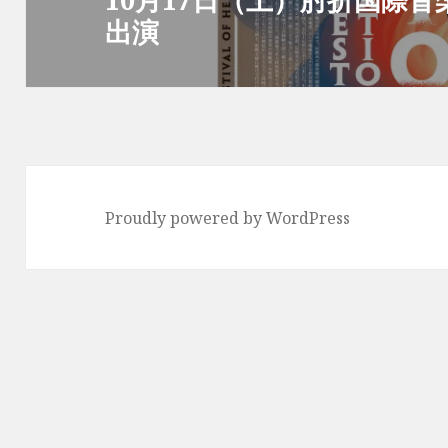
ョ
出演
の
ン
投
稿:
Proudly powered by WordPress