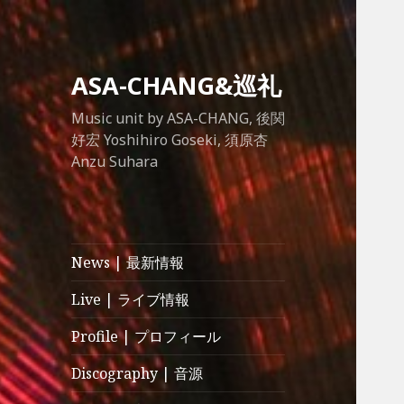
ASA-CHANG&巡礼
Music unit by ASA-CHANG, 後関
好宏 Yoshihiro Goseki, 須原杏
Anzu Suhara
News | 最新情報
Live | ライブ情報
Profile | プロフィール
Discography | 音源