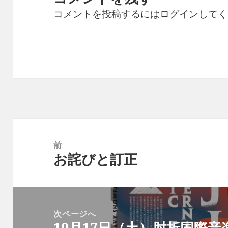
コメントを投稿するには
ログイン
してく
投
稿
前
お詫びと訂正
ナ
前
ビ
の
ゲ
投
ー
稿:
次ページへ
シ
10月17日（土）肘折国際音楽
次