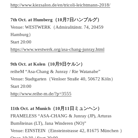
http://www.kiezsalon.de/en/tricoli-leichtmann-2018/
7th Oct. at Humberg（10月7日ハンブルグ）
Venue: WESTWERK（Admiralitätstr. 74, 20459
Hamburg）
Start 20:00
https://www.westwerk.org/asa-chang-junray.html
9th Oct. at Kolen（10月9日ケルン）
reiheM “Asa-Chang & Junray / Rie Watanabe”
Venue: Stadtgarten（Venloer Straße 40, 50672 Köln）
Start 20:00
http://www.reihe-m.de/?p=3555
11th Oct. at Munich（10月11日ミュンヘン）
FRAMELESS “ASA-CHANG & Junray (JP), Arturas
Bumšteinas (LT), Jana Winderen (NO)”
Venue: EINSTEIN（Einsteinstrasse 42, 81675 München ）
Open 19:30 / Start 20:00