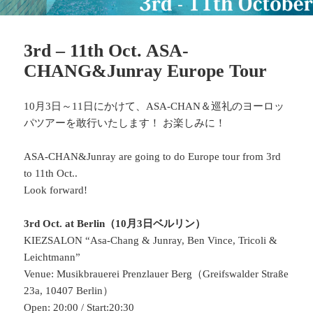
3rd – 11th Oct. ASA-
CHANG&Junray Europe Tour
10月3日～11日にかけて、ASA-CHAN＆巡礼のヨーロッ
パツアーを敢行いたします！ お楽しみに！
ASA-CHAN&Junray are going to do Europe tour from 3rd
to 11th Oct..
Look forward!
3rd Oct. at Berlin（10月3日ベルリン）
KIEZSALON “Asa-Chang & Junray, Ben Vince, Tricoli &
Leichtmann”
Venue: Musikbrauerei Prenzlauer Berg（Greifswalder Straße
23a, 10407 Berlin）
Open: 20:00 / Start:20:30