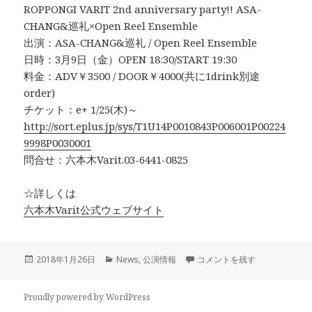
ROPPONGI VARIT 2nd anniversary party!! ASA-
CHANG&巡礼×Open Reel Ensemble
出演：ASA-CHANG&巡礼 / Open Reel Ensemble
日時：3月9日（金）OPEN 18:30/START 19:30
料金：ADV￥3500 / DOOR￥4000(共に1drink別途
order)
チケット：e+ 1/25(木)～
http://sort.eplus.jp/sys/T1U14P0010843P006001P00224
9998P0030001
問合せ：六本木Varit.03-6441-0825
☆詳しくは
六本木Varit公式ウェブサイト
投
カ
3/9（金） ROPPONGI VARIT 2
2018年1月26日
News
,
公演情報
コメントを残す
稿
テ
日:
ゴ
リ
Proudly powered by WordPress
ー