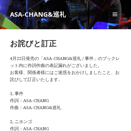
ASA-CHANG&巡礼
メニュ
ーとウ
ィジェ
ット
お詫びと訂正
4月22日発売の「ASA-CHANG&巡礼 / 事件」のブックレ
ット内に作詞作曲の表記漏れがございました。
お客様、関係者様にはご迷惑をおかけしましたこと、お
詫びして訂正いたします。
1, 事件
作詞：ASA-CHANG
作曲：ASA-CHANG&巡礼
2, ニホンゴ
作詞：ASA-CHANG