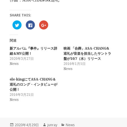
SHARE THIS:
ク
F
ク
リ
a
リ
ッ
c
ッ
ク
e
ク
し
b
し
関連
て
o
て
T
o
G
w
k
o
新アルバム『事件』リリース詳
映画 「合葬」ASA-CHANG&
i
で
o
細＆MV公開！
巡礼が音楽を担当したサントラ
t
共
g
t
有
l
2020年3月27日
盤が10/7（水）リリース
e
す
e
News
2016年1月5日
r
る
+
で
に
で
News
共
は
共
有
ク
有
(
リ
(
ele-kingにてASA-CHANG＆
新
ッ
新
巡礼のロング・インタビューが
し
ク
し
い
し
い
公開！
ウ
て
ウ
2016年3月21日
ィ
く
ィ
ン
だ
ン
News
ド
さ
ド
ウ
い
ウ
で
(
で
開
新
開
き
し
き
ま
い
ま
す
ウ
す
投
作
カ
2020年4月29日
junray
News
)
ィ
)