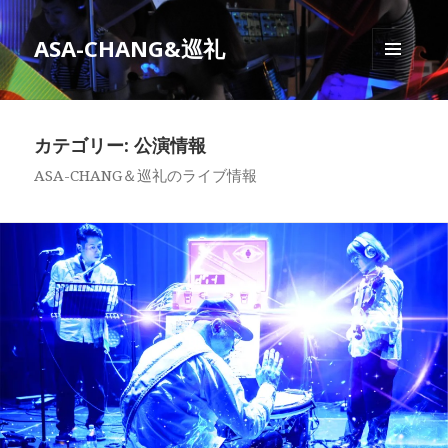
ASA-CHANG&巡礼
メニュ
ーとウ
ィジェ
ット
カテゴリー: 公演情報
ASA-CHANG＆巡礼のライブ情報