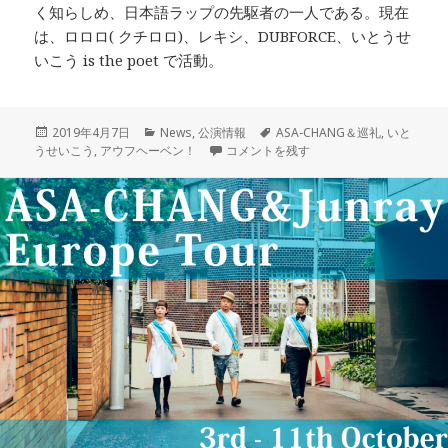
く知らしめ、日本語ラップの先駆者の一人である。現在
は、ロロロ( クチロロ)、レキシ、DUBFORCE、いとうせ
いこう is the poet で活動。
投
カ
タ
2019年4月7日
News
,
公演情報
ASA-CHANG＆巡礼
,
いと
稿
テ
6/18 アウフヘーベン！vol.5 ASA-
グ
うせいこう
,
アウフヘーベン！
コメントを残す
日:
ゴ
リ
ー