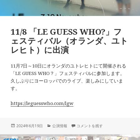
11/8 「LE GUESS WHO?」フ
ェスティバル（オランダ、ユト
レヒト）に出演
11月7日～10日にオランダのユトレヒトにて開催される
「LE GUESS WHO？」フェスティバルに参加します。
久しぶりにヨーロッパでのライブ、楽しみにしていま
す。
https://leguesswho.com/lgw
投
カ
11/8 「LE GUESS WHO?」フ
2024年6月19日
公演情報
コメントを残す
稿
テ
日:
ゴ