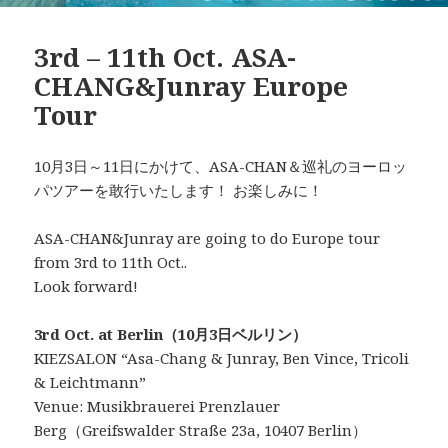
3rd – 11th Oct. ASA-
CHANG&Junray Europe
Tour
10月3日～11日にかけて、ASA-CHAN＆巡礼のヨーロッ
パツアーを敢行いたします！ お楽しみに！
ASA-CHAN&Junray are going to do Europe tour
from 3rd to 11th Oct..
Look forward!
3rd Oct. at Berlin（10月3日ベルリン）
KIEZSALON “Asa-Chang & Junray, Ben Vince, Tricoli
& Leichtmann”
Venue: Musikbrauerei Prenzlauer
Berg（Greifswalder Straße 23a, 10407 Berlin）