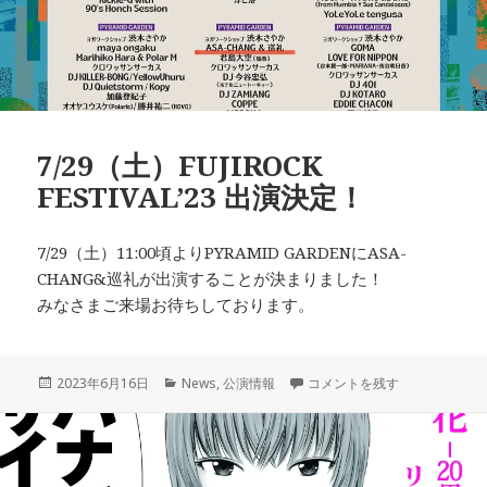
7/29（土）FUJIROCK
FESTIVAL’23 出演決定！
7/29（土）11:00頃よりPYRAMID GARDENにASA-
CHANG&巡礼が出演することが決まりました！
みなさまご来場お待ちしております。
投
カ
7/29（土）FUJIROCK FESTIV
2023年6月16日
News
,
公演情報
コメントを残す
稿
テ
日:
ゴ
リ
ー