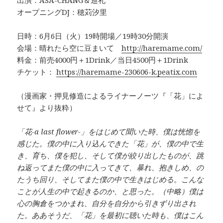
オープニングDJ：穂苅汐里
日時：6月6日（火）19時開場／19時30分開演
会場：晴れたら空に豆まいて
http://haremame.com/
料金：前売4000円＋1Drink／当日4500円＋1Drink
チケット：
https://haremame-230606-k.peatix.com
（漫画家・押見修造によるライナーノーツ『「花」によ
せて』より抜粋）
「花-a last flower-」をはじめて聞いた時、僕は恍惚を
感じた。僕の中に入り込んできた「花」が、僕の中で生
き、育ち、僕を犯し、そして僕が絞り出したものが、跳
ね返ってまた僕の中に入ってきて、暴れ、抱きしめ、の
たうち回り、そしてまた僕の中で生きはじめる。こんな
ことが人生の中で起きるのか、と思った。（中略）僕は
心の胸倉をつかまれ、自分を自分から引きずり出され
た。ああそうだ、「花」を最初に聴いた時も、僕はこん