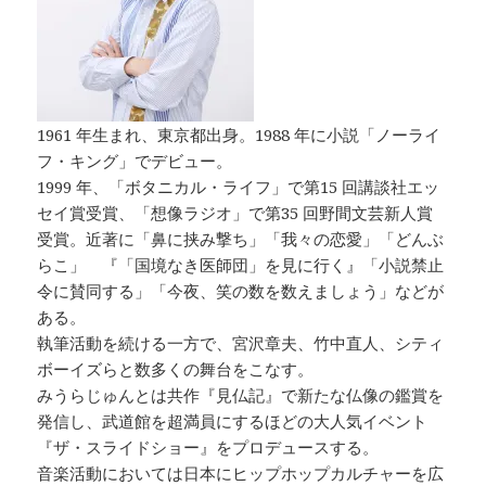
1961 年生まれ、東京都出身。1988 年に小説「ノーライ
フ・キング」でデビュー。
1999 年、「ボタニカル・ライフ」で第15 回講談社エッ
セイ賞受賞、「想像ラジオ」で第35 回野間文芸新人賞
受賞。近著に「鼻に挟み撃ち」「我々の恋愛」「どんぶ
らこ」 『「国境なき医師団」を見に行く』「小説禁止
令に賛同する」「今夜、笑の数を数えましょう」などが
ある。
執筆活動を続ける一方で、宮沢章夫、竹中直人、シティ
ボーイズらと数多くの舞台をこなす。
みうらじゅんとは共作『見仏記』で新たな仏像の鑑賞を
発信し、武道館を超満員にするほどの大人気イベント
『ザ・スライドショー』をプロデュースする。
音楽活動においては日本にヒップホップカルチャーを広