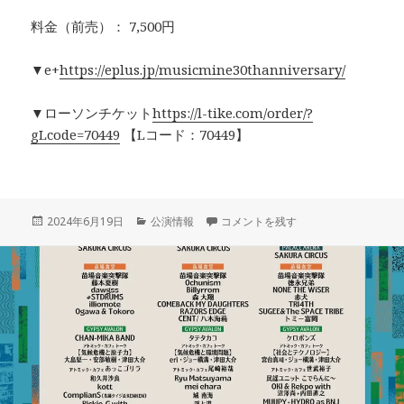
料金（前売）： 7,500円
▼e+
https://eplus.jp/musicmine30thanniversary/
▼ローソンチケット
https://l-tike.com/order/?
gLcode=70449
【Lコード：70449】
投
カ
6/15 MUSICMINE 30th Anniversar
2024年6月19日
公演情報
コメントを残す
稿
テ
日:
ゴ
リ
ー