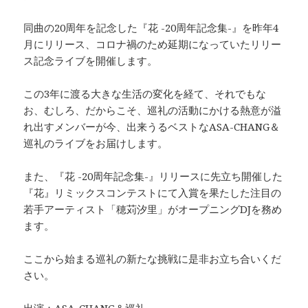
同曲の20周年を記念した『花 -20周年記念集-』を昨年4
月にリリース、コロナ禍のため延期になっていたリリー
ス記念ライブを開催します。
この3年に渡る大きな生活の変化を経て、それでもな
お、むしろ、だからこそ、巡礼の活動にかける熱意が溢
れ出すメンバーが今、出来うるベストなASA-CHANG＆
巡礼のライブをお届けします。
また、『花 -20周年記念集-』リリースに先立ち開催した
『花』リミックスコンテストにて入賞を果たした注目の
若手アーティスト「穂苅汐里」がオープニングDJを務め
ます。
ここから始まる巡礼の新たな挑戦に是非お立ち合いくだ
さい。
出演：ASA-CHANG＆巡礼