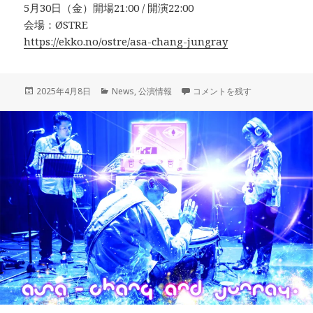
5月30日（金）開場21:00 / 開演22:00
会場：ØSTRE
https://ekko.no/ostre/asa-chang-jungray
投
カ
5/27-30 北欧ツアー（デン
2025年4月8日
News
,
公演情報
コメントを残す
稿
テ
日:
ゴ
リ
ー