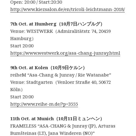
Open: 20:00 / Start:20:30
http://www.kiezsalon.de/en/tricoli-leichtmann-2018/
7th Oct. at Humberg（10月7日ハンブルグ）
Venue: WESTWERK（Admiralitätstr. 74, 20459
Hamburg）
Start 20:00
https://www.westwerk.org/asa-chang-junray.html
9th Oct. at Kolen（10月9日ケルン）
reiheM “Asa-Chang & Junray / Rie Watanabe”
Venue: Stadtgarten（Venloer Straße 40, 50672
Köln）
Start 20:00
http://www.reihe-m.de/?p=3555
11th Oct. at Munich（10月11日ミュンヘン）
FRAMELESS “ASA-CHANG & Junray (JP), Arturas
Bumšteinas (LT), Jana Winderen (NO)”