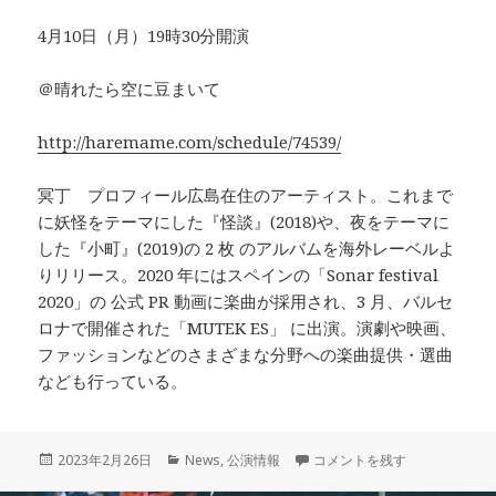
4月10日（月）19時30分開演
＠晴れたら空に豆まいて
http://haremame.com/schedule/74539/
冥丁 プロフィール広島在住のアーティスト。これまで
に妖怪をテーマにした『怪談』(2018)や、夜をテーマに
した『小町』(2019)の 2 枚 のアルバムを海外レーベルよ
りリリース。2020 年にはスペインの「Sonar festival
2020」の 公式 PR 動画に楽曲が採用され、3 月、バルセ
ロナで開催された「MUTEK ES」 に出演。演劇や映画、
ファッションなどのさまざまな分野への楽曲提供・選曲
なども行っている。
投
カ
4/10（月）【箱舟旅行 第16回
2023年2月26日
News
,
公演情報
コメントを残す
稿
テ