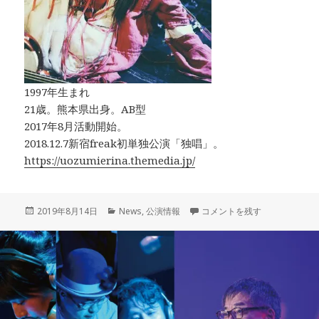
1997年生まれ
21歳。熊本県出身。AB型
2017年8月活動開始。
2018.12.7新宿freak初単独公演「独唱」。
https://uozumierina.themedia.jp/
投
カ
10/4「三十七日」ASA-CHA
2019年8月14日
News
,
公演情報
コメントを残す
稿
テ
日:
ゴ
リ
ー