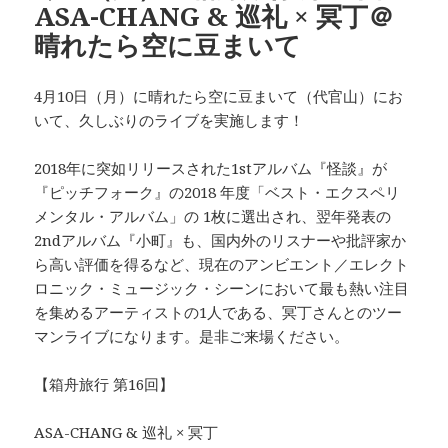
ASA-CHANG & 巡礼 × 冥丁＠
晴れたら空に豆まいて
4月10日（月）に晴れたら空に豆まいて（代官山）にお
いて、久しぶりのライブを実施します！
2018年に突如リリースされた1stアルバム『怪談』が
『ピッチフォーク』の2018 年度「ベスト・エクスペリ
メンタル・アルバム」の 1枚に選出され、翌年発表の
2ndアルバム『小町』も、国内外のリスナーや批評家か
ら高い評価を得るなど、現在のアンビエント／エレクト
ロニック・ミュージック・シーンにおいて最も熱い注目
を集めるアーティストの1人である、冥丁さんとのツー
マンライブになります。是非ご来場ください。
【箱舟旅行 第16回】
ASA-CHANG & 巡礼 × 冥丁