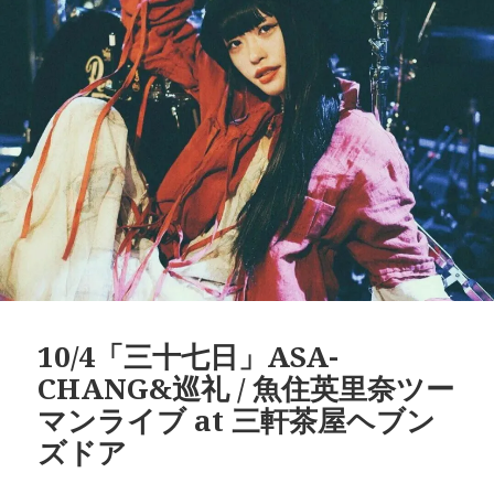
日:
ゴ
リ
ー
10/4「三十七日」ASA-
CHANG&巡礼 / 魚住英里奈ツー
マンライブ at 三軒茶屋ヘブン
ズドア