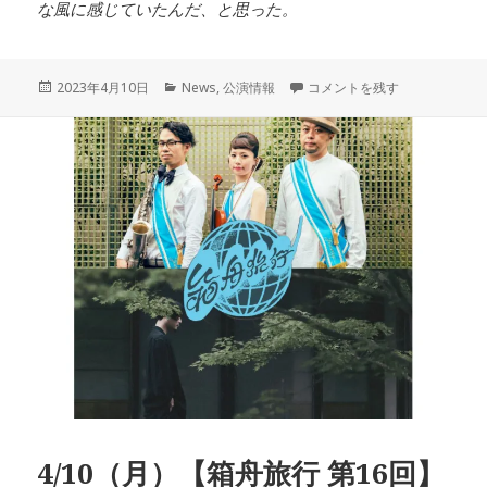
な風に感じていたんだ、と思った。
投
カ
6/6 ASA-CHANG＆巡礼 「
2023年4月10日
News
,
公演情報
コメントを残す
稿
テ
日:
ゴ
リ
ー
4/10（月）【箱舟旅行 第16回】