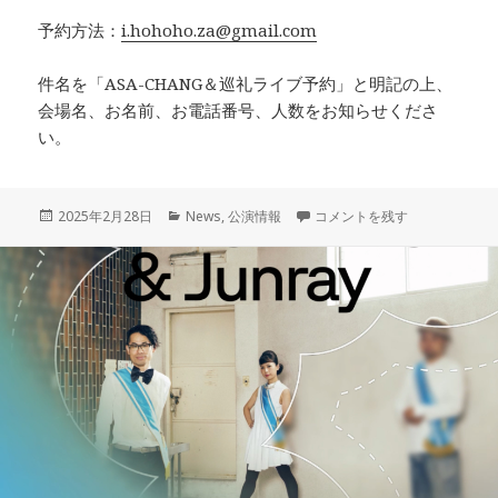
予約方法：
i.hohoho.za@gmail.com
件名を「ASA-CHANG＆巡礼ライブ予約」と明記の上、
会場名、お名前、お電話番号、人数をお知らせくださ
い。
投
カ
5/14 – 19 東京、京都、愛媛ツアー「
2025年2月28日
News
,
公演情報
コメントを残す
稿
テ
日:
ゴ
リ
ー