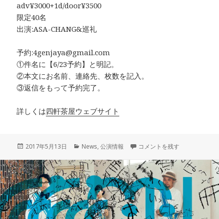
adv¥3000+1d/door¥3500
限定40名
出演:ASA-CHANG&巡礼
予約:4genjaya@gmail.com
①件名に【6/23予約】と明記。
②本文にお名前、連絡先、枚数を記入。
③返信をもって予約完了。
詳しくは
四軒茶屋ウェブサイト
投
カ
6月23日（金）四軒茶屋3周
2017年5月13日
News
,
公演情報
コメントを残す
稿
テ
日:
ゴ
リ
ー