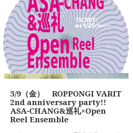
3/9（金） ROPPONGI VARIT
2nd anniversary party!!
ASA-CHANG&巡礼×Open
Reel Ensemble