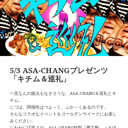
5/3 ASA-CHANGプレゼンツ
「キチム＆巡礼」
一見なんの接点もなさそうな、ASA-CHANG＆巡礼とキ
チム。
じつは、関係性はつよ～く、ふか～くあるのです。
そんなコラボなイベントをゴールデンウイークにお楽し
みください。
にわかに話題？の、ASA-CHANG特製「魔宝飯」（まほ