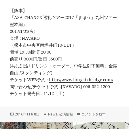
【熊本】
「ASA-CHANG&巡礼ツアー2017『まほう』九州ツアー
熊本編」
2017/1/31(火)
会場 : NAVARO
（熊本市中央区南坪井町10-1 BF）
開場 19:30/開演 20:00
前売り 3000円/当日 3500円
(共に別途1ドリンク・オーダー、中学生以下無料、全席
自由 /スタンディング)
チケットWEB予約 :
http://www.longsixbridge.com/
問い合わせ/チケット予約 :[NAVARO] 096-352-1200
チケット発売日 : 11/12（土）
投
カ
ASA-CHANG&巡礼ツアー20
2016年11月8日
News
,
公演情報
コメントを残す
稿
テ
日:
ゴ