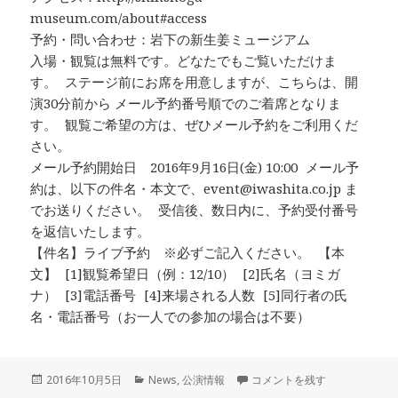
museum.com/about#access
予約・問い合わせ：岩下の新生姜ミュージアム
入場・観覧は無料です。どなたでもご覧いただけま
す。 ステージ前にお席を用意しますが、こちらは、開
演30分前から メール予約番号順でのご着席となりま
す。 観覧ご希望の方は、ぜひメール予約をご利用くだ
さい。
メール予約開始日 2016年9月16日(金) 10:00 メール予
約は、以下の件名・本文で、event@iwashita.co.jp ま
でお送りください。 受信後、数日内に、予約受付番号
を返信いたします。
【件名】ライブ予約 ※必ずご記入ください。 【本
文】 [1]観覧希望日（例：12/10） [2]氏名（ヨミガ
ナ） [3]電話番号 [4]来場される人数 [5]同行者の氏
名・電話番号（お一人での参加の場合は不要）
投
カ
ASA-CHANG&巡礼ツアー2
2016年10月5日
News
,
公演情報
コメントを残す
稿
テ