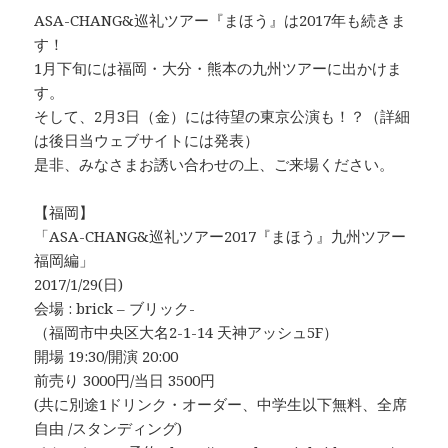
ASA-CHANG&巡礼ツアー『まほう』は2017年も続きま
す！
1月下旬には福岡・大分・熊本の九州ツアーに出かけま
す。
そして、2月3日（金）には待望の東京公演も！？（詳細
は後日当ウェブサイトには発表）
是非、みなさまお誘い合わせの上、ご来場ください。
【福岡】
「ASA-CHANG&巡礼ツアー2017『まほう』九州ツアー
福岡編」
2017/1/29(日)
会場 : brick – ブリック-
（福岡市中央区大名2-1-14 天神アッシュ5F）
開場 19:30/開演 20:00
前売り 3000円/当日 3500円
(共に別途1ドリンク・オーダー、中学生以下無料、全席
自由 /スタンディング)