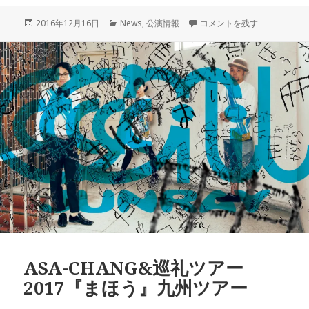
投
カ
ツアー・ファイナル！ 2月3
2016年12月16日
News
,
公演情報
コメントを残す
稿
テ
日:
ゴ
リ
ー
ASA-CHANG&巡礼ツアー
2017『まほう』九州ツアー