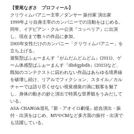
【菅尾なぎさ プロフィール】
クリウィムバアニー主宰／ダンサー 振付家 演出家
1999年より自身主宰のカンパニーでの活動をはじめる。
同年、イデビアン・クルー公演『コッペリア』に出演
し、現在まで数々の作品に参加。
2005年女性だけのカンパニー「クリウィムバアニー」を
立ち上げる。
遊覧型ぱふぉーまんす『がムだムどムどム』(2011)、ゲ
ーム体感型ぱふぉーまんす『dbdqpbdb』(2015)など、
既知のコンテクストに囚われない作品はあらゆる境界線
を破壊し続け、リアルでフィクション、スタイル／カル
チャーでは語り尽くせない視覚感覚の渦に観客を魅了
し、身体の動きの妙と演出で特異な世界観をうみだして
いる。
ASA-CHANG&巡礼『新・アオイロ劇場』総合演出・振
付・出演をはじめ、MVやCMなど多方面の振付・出演で
も活躍している。