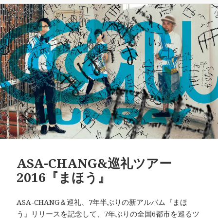
日:
ゴ
リ
ー
ASA-CHANG&巡礼ツアー
2016『まほう』
ASA-CHANG＆巡礼、7年半ぶりの新アルバム『まほ
う』リリースを記念して、7年ぶりの全国6都市を巡るツ