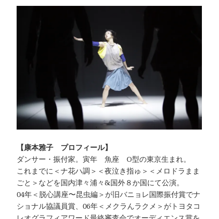
【康本雅子 プロフィール】
ダンサー・振付家。寅年 魚座 O型の東京生まれ。
これまでに＜ナ花ハ調＞＜夜泣き指ゅ＞＜メロドラまま
ごと＞などを国内津々浦々&国外８か国にて公演。
04年＜脱心講座〜昆虫編＞が旧バニョレ国際振付賞でナ
ショナル協議員賞、06年＜メクラんラクメ＞がトヨタコ
レオグラフィアワード最終審査会でオーディエンス賞を