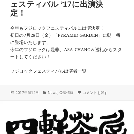
ェスティバル ’17に出演決
定！
今年もフジロックフェスティバルに出演決定！
初日の7月28日（金）「PYRAMID GARDEN」に朝一番
に登場いたします。
今年のフジロックは是非、ASA-CHANG＆巡礼からスタ
ートしてください！
フジロックフェスティバル出演者一覧
投
カ
7月28日（金） フジロックフェ
2017年6月4日
News
,
公演情報
コメントを残す
稿
テ
日:
ゴ
リ
ー