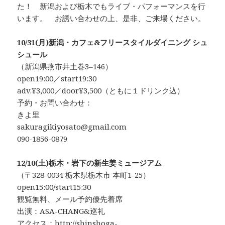
た！ 新潟および栃木でもライブ・パフォーマンスを行
います。 お誘い合わせの上、是非、ご来場ください。
10/31(月)新潟・カフェ&フリースタイルダイニング シュ
シュール
（新潟県燕市井土巻3–146）
open19:00／start19:30
adv.¥3,000／door¥3,500（ともに１ドリンク込）
予約・お問い合わせ：
きよ里
sakuragikiyosato@gmail.com
090-1856-0879
12/10(土)栃木・岩下の新生姜ミュージアム
（〒328-0034 栃木県栃木市 本町1-25）
open15:00/start15:30
観覧無料、メール予約優先着席
出演：ASA-CHANG&巡礼
アクセス：http://shinshoga-