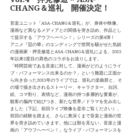
CHANG＆巡礼 開催決定！
音楽ユニット「ASA-CHANG＆巡礼」が、身体や映像、
漫画など異なるメディアとの関係を突き詰め、作品とし
て提示する「アウフヘーベン！」シリーズの第4弾！
アニメ『惡の華』のエンディングで世間を騒がせた気鋭
の漫画家・押見修造とASA-CHANG＆巡礼による、2015
年以来2度目の異色のコラボをお送りします。
「時間芸術である音楽に対して、漫画がどのようにライ
ブ・パフォーマンス出来るのか？」という難題に正面か
ら向き合った2015年のライブでは、巡礼の楽曲群と、そ
の場で描き出されるストーリー、キャラクター、台詞、
絵、コマ割り、表情など、漫画の持つ多層的な要素が、
観客の脳内で結びつき、新たな世界／ドラマを生み出し
ました（下記、前回ライブ映像を是非ご覧ください）。
前回の経験を踏まえ、さらに奥深くまで音楽と漫画の世
界を突き詰めていきます。他には類を見ない、音楽と漫
画の「アウフヘーベン！」なライブ・パフォーマンスを