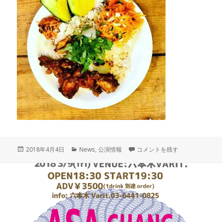
投
カ
5/3 ASA-CHANGプレゼンツ
2018年4月4日
News
,
公演情報
コメントを残す
稿
テ
日:
ゴ
リ
ー