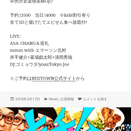
＠所沢音楽喫茶MOJO
予約:\3500 当日:\4000 ※kids割引有り
全て1Dと揚げたてエビせん食べ放題付!
LIVE:
ASA-CHANG＆巡礼
mmm with エマーソン北村
井手健介+墓場戯太郎+清岡秀哉
DJ:ゴミョウダ/yoai/Tokyo Joe
☆ご予約は
BEDTOWN公式サイト
から
投
カ
6/10 LIVE&DJ PARTY「BED
2018年4月17日
News
,
公演情報
コメントを残す
稿
テ
日:
ゴ
リ
ー