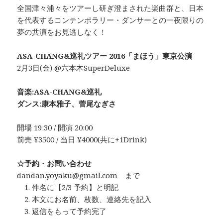
全国津々浦々をツアーし研ぎ澄まされた楽曲群と、日本
を代表するコンテンポラリー・ダンサーとの一夜限りの
夢の共演をお見逃しなく！
ASA-CHANG&巡礼ツアー 2016「まほう」東京公演
2月3日(金) @六本木SuperDeluxe
音楽:ASA-CHANG&巡礼
ダンス:康本雅子、菅尾なぎさ
開場 19:30 / 開演 20:00
前売 ¥3500 / 当日 ¥4000(共に+1Drink)
☆予約・お問い合わせ
dandan.yoyaku@gmail.com まで
1. 件名に【2/3 予約】と明記
2. 本文にお名前、枚数、連絡先を記入
3. 返信をもって予約完了