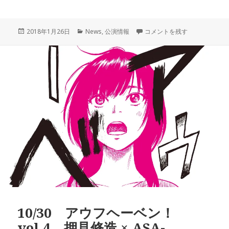
投
カ
3/9（金） ROPPONGI VARIT 2
2018年1月26日
News
,
公演情報
コメントを残す
稿
テ
日:
ゴ
リ
ー
10/30 アウフヘーベン！
vol.4 押見修造 × ASA-