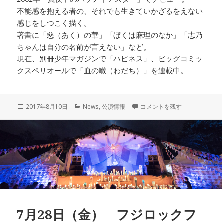
不能感を抱える者の、それでも生きていかざるをえない
感じをしつこく描く。
著書に「惡（あく）の華」「ぼくは麻理のなか」「志乃
ちゃんは自分の名前が言えない」など。
現在、別冊少年マガジンで「ハピネス」、ビッグコミッ
クスペリオールで「血の轍（わだち）」を連載中。
投
カ
10/30 アウフヘーベン！ vol
2017年8月10日
News
,
公演情報
コメントを残す
稿
テ
日:
ゴ
リ
ー
7月28日（金） フジロックフ