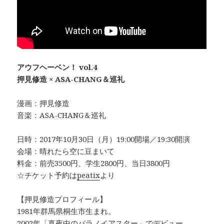
アウフヘーベン！ vol.4
押見修造 × ASA-CHANG＆巡礼
漫画：押見修造
音楽：ASA-CHANG＆巡礼
日時：2017年10月30日（月）19:00開場／19:30開演
会場：晴れたら空に豆まいて
料金：前売3500円、学生2800円、当日3800円
☆チケット予約は
peatix
より
【押見修造プロフィール】
1981年群馬県桐生市生まれ。
2002年「真夜中のパラノイアスター」でデビュー。