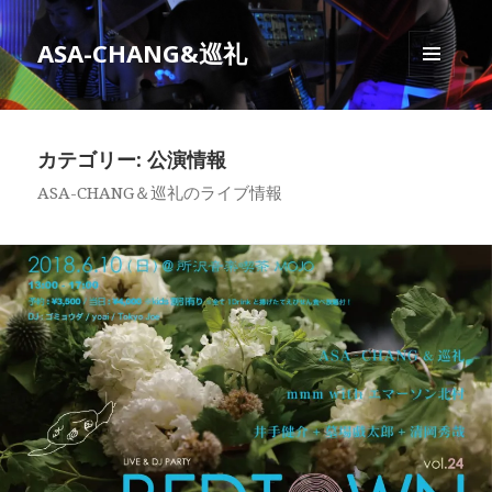
ASA-CHANG&巡礼
メニュ
ーとウ
ィジェ
ット
カテゴリー: 公演情報
ASA-CHANG＆巡礼のライブ情報