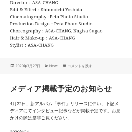
Director：ASA-CHANG
Edit & Effect：Shinnoichi Yoshida
Cinematography : Peta Photo Studio
Production Design：Peta Photo Studio
Choreography：ASA-CHANG, Nagisa Sugao
Hair & Make-up：ASA-CHANG
Stylist：ASA-CHANG
投
カ
新アルバム『事件』リリース詳細＆MV公
2020年3月27日
News
コメントを残す
稿
テ
日:
ゴ
リ
メディア掲載予定のお知らせ
ー
4月22日、新アルバム「事件」リリースに伴い、下記メ
ディアにてインタビュー記事などが掲載予定です。お見
かけの際は是非ご覧ください。
2020/4/24