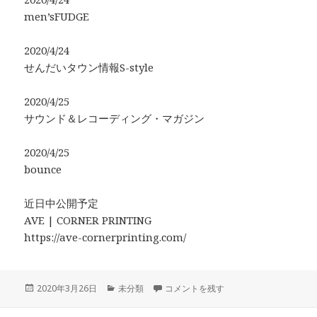
men’sFUDGE
2020/4/24
せんだいタウン情報S-style
2020/4/25
サウンド＆レコーディング・マガジン
2020/4/25
bounce
近日中公開予定
AVE | CORNER PRINTING
https://ave-cornerprinting.com/
投
カ
メディア掲載予定のお知らせ に
2020年3月26日
未分類
コメントを残す
稿
テ
日:
ゴ