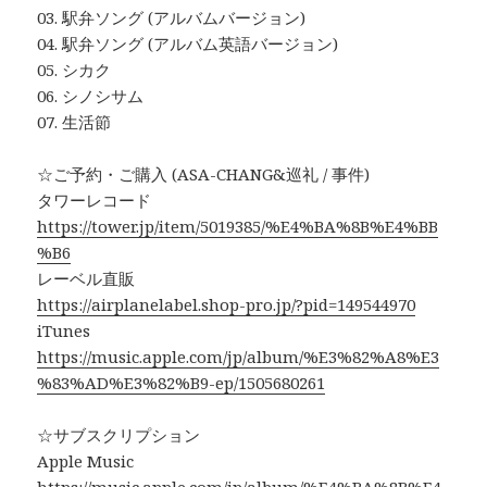
03. 駅弁ソング (アルバムバージョン)
04. 駅弁ソング (アルバム英語バージョン)
05. シカク
06. シノシサム
07. 生活節
☆ご予約・ご購入 (ASA-CHANG&巡礼 / 事件)
タワーレコード
https://tower.jp/item/5019385/%E4%BA%8B%E4%BB
%B6
レーベル直販
https://airplanelabel.shop-pro.jp/?pid=149544970
iTunes
https://music.apple.com/jp/album/%E3%82%A8%E3
%83%AD%E3%82%B9-ep/1505680261
☆サブスクリプション
Apple Music
https://music.apple.com/jp/album/%E4%BA%8B%E4