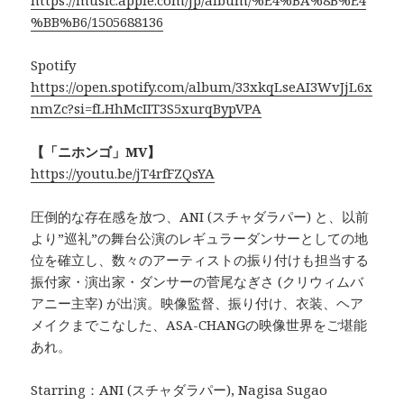
%BB%B6/1505688136
Spotify
https://open.spotify.com/album/33xkqLseAI3WvJjL6x
nmZc?si=fLHhMcIIT3S5xurqBypVPA
【「ニホンゴ」MV】
https://youtu.be/jT4rfFZQsYA
圧倒的な存在感を放つ、ANI (スチャダラパー) と、以前
より”巡礼”の舞台公演のレギュラーダンサーとしての地
位を確立し、数々のアーティストの振り付けも担当する
振付家・演出家・ダンサーの菅尾なぎさ (クリウィムバ
アニー主宰) が出演。映像監督、振り付け、衣装、ヘア
メイクまでこなした、ASA-CHANGの映像世界をご堪能
あれ。
Starring：ANI (スチャダラパー), Nagisa Sugao