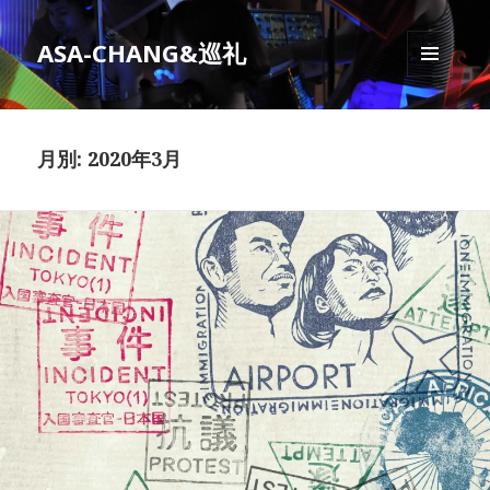
ASA-CHANG&巡礼
メニュ
ーとウ
ィジェ
ット
月別: 2020年3月