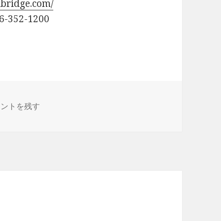
xbridge.com/
352-1200
A-CHANG&巡礼ツアー2017『まほう』九州ツアー に
メントを残す