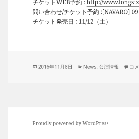
チケットWEB予約 :
http://www.longsi
問い合わせ/チケット予約 :[NAVARO] 096-
チケット発売日 : 11/12（土）
投
カ
AS
2016年11月8日
News
,
公演情報
コ
稿
テ
日:
ゴ
リ
ー
Proudly powered by WordPress