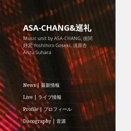
ASA-CHANG&巡礼
Music unit by ASA-CHANG, 後関
好宏 Yoshihiro Goseki, 須原杏
Anzu Suhara
News | 最新情報
Live | ライブ情報
Profile | プロフィール
Discography | 音源