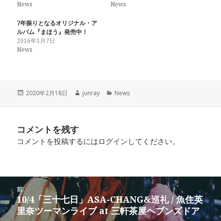
e
す
e
News
News
r
る
+
で
に
で
共
は
共
7年振りとなるオリジナル・ア
有
ク
有
(
リ
(
ルバム『まほう』発売中！
新
ッ
新
2016年1月7日
し
ク
し
い
し
い
News
ウ
て
ウ
ィ
く
ィ
ン
だ
ン
ド
さ
ド
ウ
い
ウ
で
(
で
開
新
開
投
作
カ
2020年2月18日
junray
News
き
し
き
ま
い
ま
稿
成
テ
す
ウ
す
日:
者
ゴ
)
ィ
)
ン
リ
ド
コメントを残す
ー
ウ
で
コメントを投稿するには
ログイン
してください。
開
き
ま
す
)
投
前
稿
10/4「三十七日」ASA-CHANG&巡礼 / 魚住英
前
ナ
里奈ツーマンライブ at 三軒茶屋ヘブンズドア
の
ビ