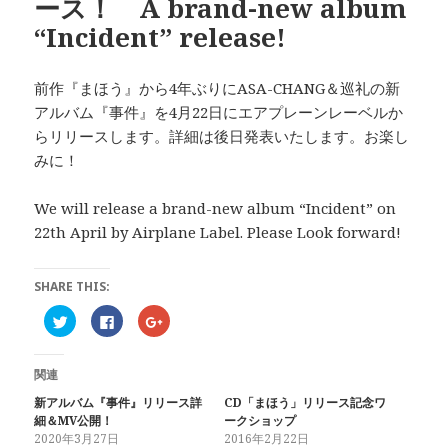
ース！ A brand-new album
“Incident” release!
前作『まほう』から4年ぶりにASA-CHANG＆巡礼の新
アルバム『事件』を4月22日にエアプレーンレーベルか
らリリースします。詳細は後日発表いたします。お楽し
みに！
We will release a brand-new album “Incident” on
22th April by Airplane Label. Please Look forward!
SHARE THIS:
ク
F
ク
リ
a
リ
ッ
c
ッ
ク
e
ク
し
b
し
関連
て
o
て
T
o
G
w
k
o
新アルバム『事件』リリース詳
CD「まほう」リリース記念ワ
i
で
o
細＆MV公開！
ークショップ
t
共
g
t
有
l
2020年3月27日
2016年2月22日