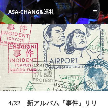
ASA-CHANG&巡礼
メニュ
ーとウ
ィジェ
ット
4/22 新アルバム『事件』リリ