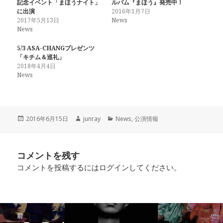
記念イベント「まほうナイト」
ルバム『まほう』発売中！
t
共
g
t
有
l
に出演
2016年1月7日
e
す
e
2017年5月13日
News
r
る
+
で
に
で
News
共
は
共
有
ク
有
(
リ
(
5/3 ASA-CHANGプレゼンツ
新
ッ
新
「キチム＆巡礼」
し
ク
し
い
し
い
2018年4月4日
ウ
て
ウ
News
ィ
く
ィ
ン
だ
ン
ド
さ
ド
ウ
い
ウ
で
(
で
開
新
開
き
し
き
ま
い
ま
投
作
カ
2016年6月15日
junray
News
,
公演情報
す
ウ
す
稿
成
テ
)
ィ
)
ン
日:
者
ゴ
ド
リ
ウ
コメントを残す
で
ー
開
き
コメントを投稿するには
ログイン
してください。
ま
す
)
投
前
稿