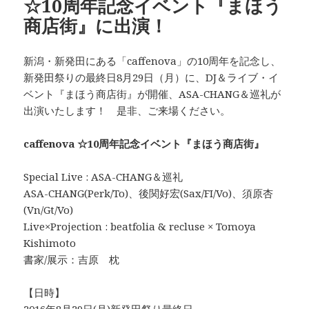
☆10周年記念イベント『まほう
商店街』に出演！
新潟・新発田にある「caffenova」の10周年を記念し、
新発田祭りの最終日8月29日（月）に、DJ＆ライブ・イ
ベント『まほう商店街』が開催、ASA-CHANG＆巡礼が
出演いたします！ 是非、ご来場ください。
caffenova ☆10周年記念イベント『まほう商店街』
Special Live : ASA-CHANG＆巡礼
ASA-CHANG(Perk/To)、後関好宏(Sax/FI/Vo)、須原杏
(Vn/Gt/Vo)
Live×Projection : beatfolia & recluse × Tomoya
Kishimoto
書家/展示：吉原 枕
【日時】
2016年8月29日(月)新発田祭り最終日