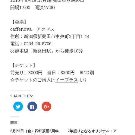
開場17:00 開演17:30
【会場】
caffenova
アクセス
住所：新潟県新発田市中央町2丁目1-14
電話：0254-26-8706
羽越本線「新発田駅」から徒歩10分
【チケット】
前売り：3000円 当日：3500円 ※1D別
☆チケットのご購入は
イープラス
より
SHARE THIS:
ク
F
ク
リ
a
リ
ッ
c
ッ
ク
e
ク
し
b
し
関連
て
o
て
T
o
G
w
k
o
6月23日（金）四軒茶屋3周年
7年振りとなるオリジナル・ア
i
で
o