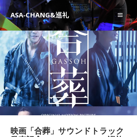
ASA-CHANG&巡礼
メニュ
ーとウ
ィジェ
ット
映画「合葬」サウンドトラック