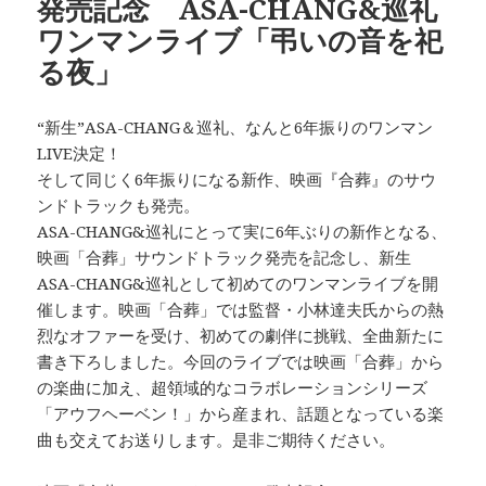
発売記念 ASA-CHANG&巡礼
ワンマンライブ「弔いの音を祀
る夜」
“新生”ASA-CHANG＆巡礼、なんと6年振りのワンマン
LIVE決定！
そして同じく6年振りになる新作、映画『合葬』のサウ
ンドトラックも発売。
ASA-CHANG&巡礼にとって実に6年ぶりの新作となる、
映画「合葬」サウンドトラック発売を記念し、新生
ASA-CHANG&巡礼として初めてのワンマンライブを開
催します。映画「合葬」では監督・小林達夫氏からの熱
烈なオファーを受け、初めての劇伴に挑戦、全曲新たに
書き下ろしました。今回のライブでは映画「合葬」から
の楽曲に加え、超領域的なコラボレーションシリーズ
「アウフヘーベン！」から産まれ、話題となっている楽
曲も交えてお送りします。是非ご期待ください。