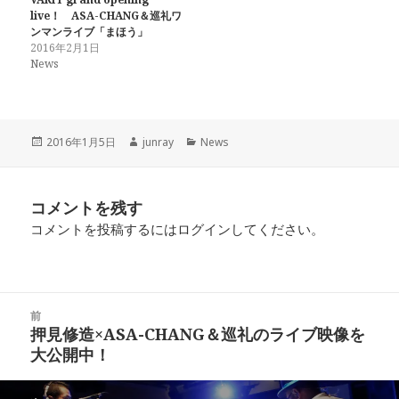
し
ク
し
い
し
い
live！ ASA-CHANG＆巡礼ワ
ウ
て
ウ
ンマンライブ「まほう」
ィ
く
ィ
ン
だ
ン
2016年2月1日
ド
さ
ド
News
ウ
い
ウ
で
(
で
開
新
開
き
し
き
ま
い
ま
す
ウ
す
)
ィ
)
ン
投
作
カ
2016年1月5日
junray
News
ド
稿
成
テ
ウ
で
日:
者
ゴ
開
リ
き
コメントを残す
ま
ー
す
)
コメントを投稿するには
ログイン
してください。
投
前
稿
押見修造×ASA-CHANG＆巡礼のライブ映像を
前
ナ
大公開中！
の
ビ
投
ゲ
稿: