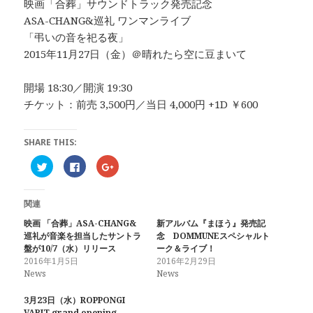
映画「合葬」サウンドトラック発売記念
ASA-CHANG&巡礼 ワンマンライブ
「弔いの音を祀る夜」
2015年11月27日（金）＠晴れたら空に豆まいて
開場 18:30／開演 19:30
チケット：前売 3,500円／当日 4,000円 +1D ￥600
SHARE THIS:
ク
F
ク
リ
a
リ
ッ
c
ッ
ク
e
ク
し
b
し
関連
て
o
て
T
o
G
w
k
o
映画 「合葬」ASA-CHANG&
新アルバム『まほう』発売記
i
で
o
巡礼が音楽を担当したサントラ
念 DOMMUNEスペシャルト
t
共
g
t
有
l
盤が10/7（水）リリース
ーク＆ライブ！
e
す
e
2016年1月5日
2016年2月29日
r
る
+
で
に
で
News
News
共
は
共
有
ク
有
(
リ
(
3月23日（水）ROPPONGI
新
ッ
新
VARIT grand opening