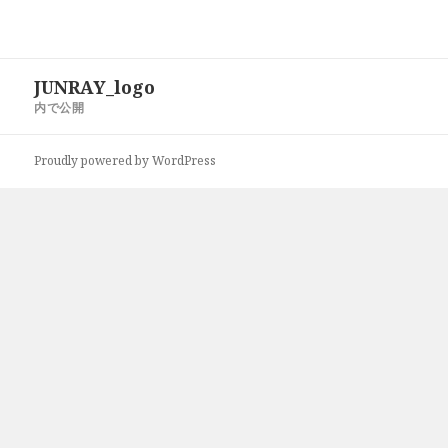
投
JUNRAY_logo
稿
内で公開
ナ
ビ
Proudly powered by WordPress
ゲ
ー
シ
ョ
ン