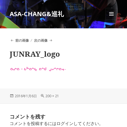
ASA-CHANG&巡礼
メニュ
ーとウ
ィジェ
ット
前の画像
次の画像
JUNRAY_logo
投
フ
2016年1月6日
200 × 21
稿
ル
日:
サ
イ
コメントを残す
ズ
コメントを投稿するには
ログイン
してください。