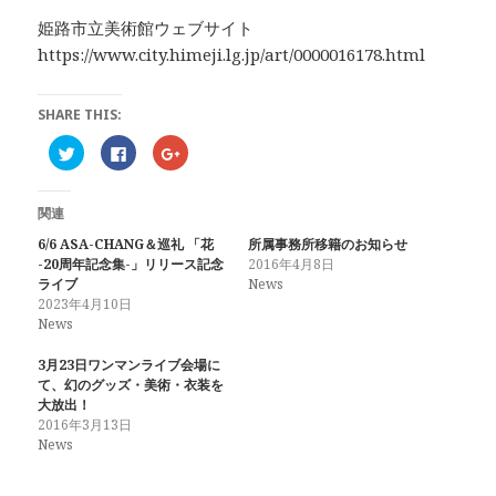
姫路市立美術館ウェブサイト
https://www.city.himeji.lg.jp/art/0000016178.html
SHARE THIS:
ク
F
ク
リ
a
リ
ッ
c
ッ
ク
e
ク
し
b
し
関連
て
o
て
T
o
G
w
k
o
6/6 ASA-CHANG＆巡礼 「花
所属事務所移籍のお知らせ
i
で
o
-20周年記念集-」リリース記念
2016年4月8日
t
共
g
t
有
l
ライブ
News
e
す
e
2023年4月10日
r
る
+
で
に
で
News
共
は
共
有
ク
有
(
リ
(
3月23日ワンマンライブ会場に
新
ッ
新
て、幻のグッズ・美術・衣装を
し
ク
し
い
し
い
大放出！
ウ
て
ウ
2016年3月13日
ィ
く
ィ
ン
だ
ン
News
ド
さ
ド
ウ
い
ウ
で
(
で
開
新
開