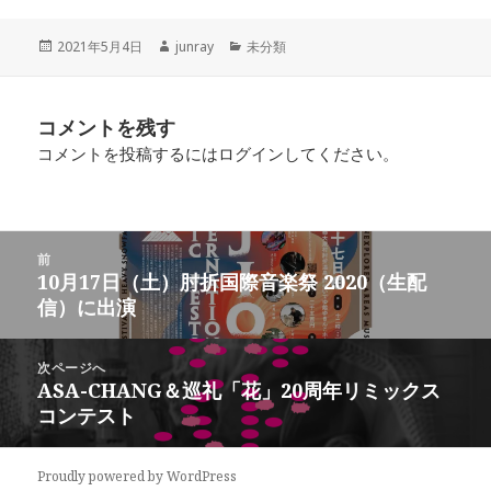
き
し
き
ま
い
ま
す
ウ
す
投
作
カ
2021年5月4日
junray
未分類
)
ィ
)
ン
稿
成
テ
ド
日:
者
ゴ
ウ
で
リ
開
コメントを残す
ー
き
ま
コメントを投稿するには
ログイン
してください。
す
)
投
前
稿
10月17日（土）肘折国際音楽祭 2020（生配
前
ナ
信）に出演
の
ビ
投
ゲ
稿:
次ページへ
ー
ASA-CHANG＆巡礼「花」20周年リミックス
次
シ
コンテスト
の
ョ
投
ン
稿:
Proudly powered by WordPress