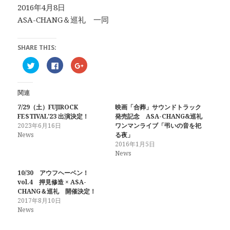
2016年4月8日
ASA-CHANG＆巡礼 一同
SHARE THIS:
ク
F
ク
リ
a
リ
ッ
c
ッ
ク
e
ク
し
b
し
関連
て
o
て
T
o
G
w
k
o
7/29（土）FUJIROCK
映画「合葬」サウンドトラック
i
で
o
FESTIVAL'23 出演決定！
発売記念 ASA-CHANG&巡礼
t
共
g
t
有
l
2023年6月16日
ワンマンライブ「弔いの音を祀
e
す
e
News
る夜」
r
る
+
で
に
で
2016年1月5日
共
は
共
News
有
ク
有
(
リ
(
新
ッ
新
10/30 アウフヘーベン！
し
ク
し
い
し
い
vol.4 押見修造 × ASA-
ウ
て
ウ
CHANG＆巡礼 開催決定！
ィ
く
ィ
ン
だ
ン
2017年8月10日
ド
さ
ド
News
ウ
い
ウ
で
(
で
開
新
開
き
し
き