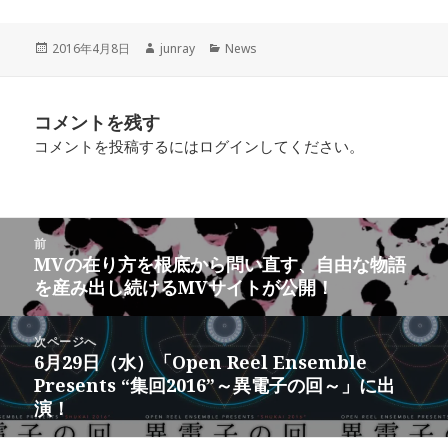
ま
い
ま
す
ウ
す
)
ィ
)
ン
投
作
カ
2016年4月8日
junray
News
ド
稿
成
テ
ウ
で
日:
者
ゴ
開
リ
き
コメントを残す
ま
ー
す
)
コメントを投稿するには
ログイン
してください。
投
前
稿
MVの在り方を根底から問い直す、自由な物語
前
ナ
を産み出し続けるMVサイトが公開！
の
ビ
投
ゲ
稿:
次ページへ
ー
6月29日（水）「Open Reel Ensemble
次
シ
Presents “集回2016”～異電子の回～」に出
の
ョ
演！
投
ン
稿: