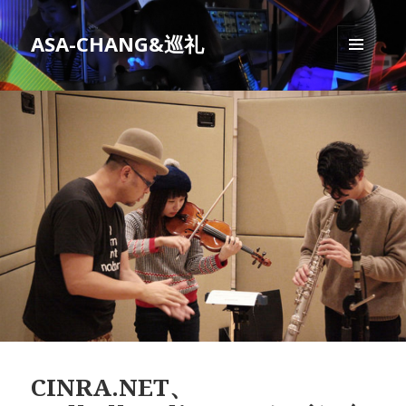
ASA-CHANG&巡礼
メニュ
ーとウ
ィジェ
ット
CINRA.NET、