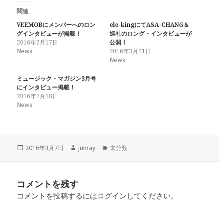
ク
e
ク
し
b
し
関連
て
o
て
T
o
G
w
k
o
VEEMOBにメンバーへのロン
ele-kingにてASA-CHANG＆
i
で
o
グインタビューが掲載！
巡礼のロング・インタビューが
t
共
g
t
有
l
2016年2月17日
公開！
e
す
e
News
2016年3月21日
r
る
+
で
に
で
News
共
は
共
有
ク
有
(
リ
(
ミュージック・マガジン3月号
新
ッ
新
にインタビュー掲載！
し
ク
し
い
し
い
2016年2月18日
ウ
て
ウ
News
ィ
く
ィ
ン
だ
ン
ド
さ
ド
ウ
い
ウ
で
(
で
開
新
開
き
し
き
ま
い
ま
投
作
カ
2016年3月7日
junray
未分類
す
ウ
す
稿
成
テ
)
ィ
)
ン
日:
者
ゴ
ド
リ
ウ
コメントを残す
で
ー
開
き
コメントを投稿するには
ログイン
してください。
ま
す
)