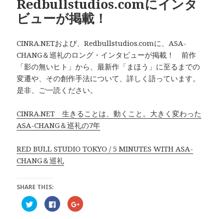
Redbullstudios.comにインタ
ビューが掲載！
CINRA.NETおよび、Redbullstudios.comに、ASA-
CHANG＆巡礼のロング・インタビューが掲載！ 前作
「影の無いヒト」から、最新作「まほう」に至るまでの
変遷や、その創作手法について、詳しく語っています。
是非、ご一読ください。
CINRA.NET 生きることは、動くこと。大きく変わった
ASA-CHANG＆巡礼の7年
RED BULL STUDIO TOKYO / 5 MINUTES WITH ASA-
CHANG＆巡礼
SHARE THIS:
ク
F
ク
リ
a
リ
ッ
c
ッ